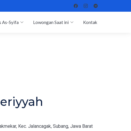
 As-Syifa
Lowongan Saat ini
Kontak
oeriyyah
akmekar, Kec. Jalancagak, Subang, Jawa Barat